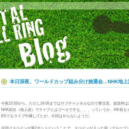
本日深夜、ワールドカップ組み分け抽選会…NHK地上
今夜23:55から。ただし24:05まではサブチャンネルなので要注意。放送枠は2
NHK総合（地上波）でライブとはゴーカですな、、、っていうか、4年前もそ
BSでもライブ中継してたが、今回はやらないようだ。
今回はスペインが第2ポットということで、スペインが入った組（グループ