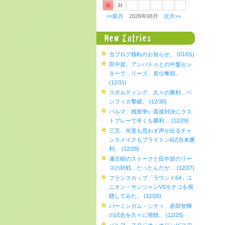
30
31
<<前月
2026年08月
次月>>
当ブログ移転のお知らせ。 (01/01)
田中碧、アンパドゥとの中盤セン
ターで…リーズ、首位奪回。
(12/31)
スポルティング、久々の勝利…ベ
ンフィカ撃破。 (12/30)
パルマ、残留争い直接対決にラス
トプレーで辛くも勝利… (12/29)
三笘、何度も思わず声が出るチャ
ンスメイクもブライトン6試合未勝
利。 (12/28)
瀬古樹のストークと田中碧のリー
ズの対戦、だったんだが… (12/27)
フランスカップ「ラウンド64」ユ
ニオン・サンジャンVSモナコを視
聴してみた。 (12/26)
バーミンガム・シティ、岩田智輝
の試合を久々に視聴。 (12/25)