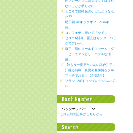
がプレーオフに臨まなくてはなら
ないことが明らかに…
ところで柴崎岳のケガはどうなん
だ??
明日朝5時キックオフ、ベルギー
戦。
コンフェデに続いて「なでしこ」
セリエA開幕、冨安はセンターバッ
クでプレー。
旗手、初のオールドファーム・ダ
ービーでアンビリーバブルな活
躍。
【#もう一度見たいあの試合】手に
汗握る熱戦！真夏の名勝負をフル
マッチでお届け【全5試合】
フランスVSドイツでのエジルのプ
レー
これ以前の記事はこちらから