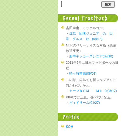
吉田麻也、ミラクルゴル。
└
虎党 団塊ジュニア の 日
常 グルメ 映...(09/13)
NHKのベリーナイスな対応（急遽
放送変更）
└
府中キッカーズシニア(09/10)
2011年9月…日本フットボールの日
程
└
時々時事爺(09/01)
この際、広島でも新スタジアムに
向かわないかと…
└
カープＢＯＭ！ Ｍｋ−?(08/17)
PK戦では正直、喜べないなぁ。
└
ビィドリーム(01/27)
KOH