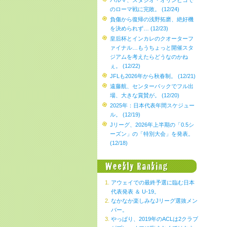
パルマ、スタジオ・オリンピコで
のローマ戦に完敗。 (12/24)
負傷から復帰の浅野拓磨、絶好機
を決められず… (12/23)
皇后杯とインカレのクオーターフ
ァイナル…もうちょっと開催スタ
ジアムを考えたらどうなのかね
ぇ。 (12/22)
JFLも2026年から秋春制。 (12/21)
遠藤航、センターバックでフル出
場、大きな賞賛が。 (12/20)
2025年：日本代表年間スケジュー
ル。 (12/19)
Jリーグ、2026年上半期の「0.5シ
ーズン」の「特別大会」を発表。
(12/18)
アウェイでの最終予選に臨む日本
代表発表 ＆ U-19。
なかなか楽しみなJリーグ選抜メン
バー。
やっぱり、2019年のACLは2クラブ