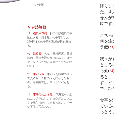
牛バラ飯
降りし
た。４
せんが
時です
*1 横浜中華街
…神奈川県横浜市中
こちら
区にある、日本最大の中華街。約
何を注
250軒ほどの中華料理屋が軒を連ね
る。
ラ飯(
*3
*2 海員閣
…人気中華料理屋。香港
路の中華街大通り寄りにある。コー
我々が
クスを使った強い火力がうまさの秘
ところ
訣らしい。
ら煮(
*4
*3 牛バラ飯
…牛バラを特製のタレ
ると、
で煮込み、ご飯のうえにかけたも
す。ピ
の。海員閣では、牛バラソバもあ
る。
で、ひ
*4 車海老のから煮
…車海老を大胆
にぶつ切りにし、ショウガとニンニ
食事を
クで味付けがしてあるっぽい。ペー
ている
ジ下段に写真あり。
っとう