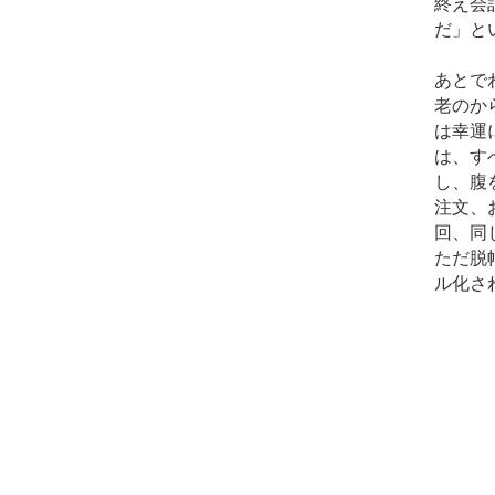
終え会
だ」と
あとで
老のか
は幸運
は、す
し、腹
注文、
回、同
ただ脱
ル化さ