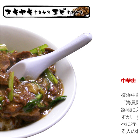
中華街
横浜中
「海員
路地に
すが、
べに行
る人の