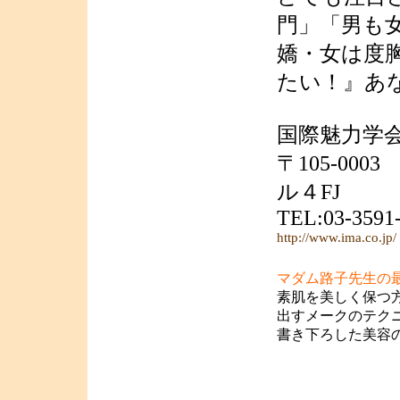
門」「男も
嬌・女は度
たい！』あ
国際魅力学
〒105-000
ル４FJ
TEL:03-359
http://www.ima.co.jp/
マダム路子先生の
素肌を美しく保つ
出すメークのテク
書き下ろした美容