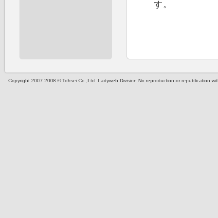
す。
Copyright 2007-2008 ©
Tohsei Co.,Ltd. Ladyweb Division
No reproduction or republication wit