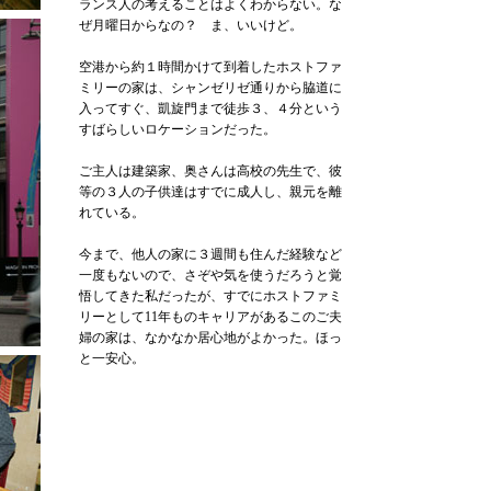
ランス人の考えることはよくわからない。な
ぜ月曜日からなの？ ま、いいけど。
空港から約１時間かけて到着したホストファ
ミリーの家は、シャンゼリゼ通りから脇道に
入ってすぐ、凱旋門まで徒歩３、４分という
すばらしいロケーションだった。
ご主人は建築家、奥さんは高校の先生で、彼
等の３人の子供達はすでに成人し、親元を離
れている。
今まで、他人の家に３週間も住んだ経験など
一度もないので、さぞや気を使うだろうと覚
悟してきた私だったが、すでにホストファミ
リーとして11年ものキャリアがあるこのご夫
婦の家は、なかなか居心地がよかった。ほっ
と一安心。