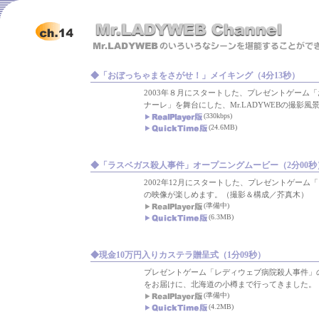
◆「おぼっちゃまをさがせ！」メイキング（4分13秒）
2003年８月にスタートした、プレゼントゲーム
ナーレ」を舞台にした、Mr.LADYWEBの撮影
(330kbps)
(24.6MB)
◆「ラスベガス殺人事件」オープニングムービー（2分00秒
2002年12月にスタートした、プレゼントゲー
の映像が楽しめます。（撮影＆構成／芥真木）
(準備中)
(6.3MB)
◆現金10万円入りカステラ贈呈式（1分09秒）
プレゼントゲーム「レディウェブ病院殺人事件」のT
をお届けに、北海道の小樽まで行ってきました。
(準備中)
(4.2MB)