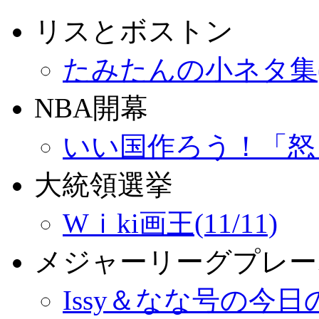
リスとボストン
たみたんの小ネタ集(09
NBA開幕
いい国作ろう！「怒りの
大統領選挙
Wｉki画王(11/11)
メジャーリーグプレー
Issy＆なな号の今日の