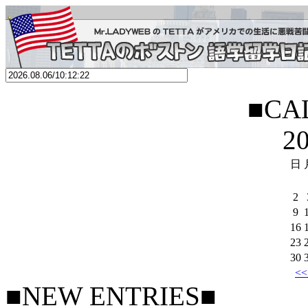
■CA
2
日
2
9
16
23
30
<
■NEW ENTRIES■