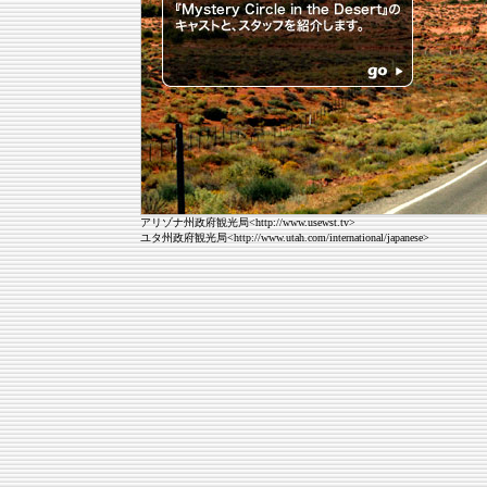
アリゾナ州政府観光局<http://www.usewst.tv>
ユタ州政府観光局<http://www.utah.com/international/japanese>